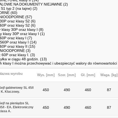
INETOWE klasy II (14)
ALOWE NA DOKUMENTY NIEJAWNE (2)
 S1 typ 2 (na tajne) (2)
RNE (60)
GNIOODPORNE (57)
 30P oraz klasy S2 (6)
 60P oraz klasy S2 (6)
y klasy 30P oraz klasy I (8)
fy klasy 30P oraz klasy I (1)
 60P oraz klasy I (7)
 S60P oraz klasy I (14)
 60P oraz klasy II (15)
GNIOODPORNE (3)
 60P oraz klasy I. (3)
łka w ciągu 48 godzin. (13)
 klasy I można przechowywać i ubezpieczyć walory do równowartości 1
Nazwa wyrobu
Wys. [mm
]
Szer. [mm
]
Gł. [mm
]
Waga. [kg
]
Sejf gabinetowy SL 45/I
450
490
460
87
- K. Kluczowy.
Sejf na pieniądze SL
45/I - EA. Elektroniczny
450
490
460
87
klasa A.