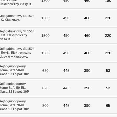
- EB. Zamek
1200
490
460
180
elektroniczny klasy B.
Sejf gabinetowy SL150/I
1500
490
460
220
- K. Kluczowy.
Sejf gabinetowy SL150/I
- EB. Elektroniczny
1500
490
460
220
klasa B.
Sejf gabinetowy SL150/I
- EA+K. Elektroniczny
1500
490
460
220
klasy A + kluczowy.
Sejf ognioodporny
Home Safe 50-KL.
620
445
390
53
Klasa S2 i p.poż 30P.
Sejf ognioodporny
Home Safe 50-EL.
620
445
390
53
Klasa S2 i p.poż 30P.
Sejf ognioodporny
Home Safe 70-KL.
800
445
390
65
Klasa S2 i p.poż 30P.