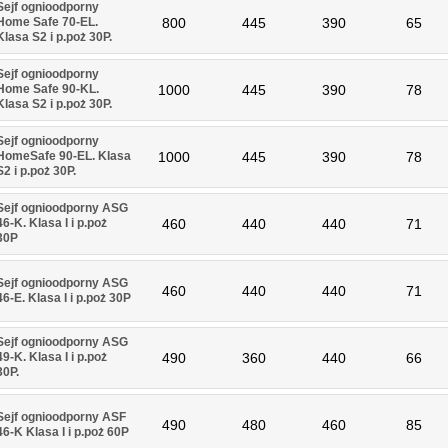
Sejf ognioodporny
Home Safe 70-EL.
800
445
390
65
Klasa S2 i p.poż 30P.
Sejf ognioodporny
Home Safe 90-KL.
1000
445
390
78
Klasa S2 i p.poż 30P.
Sejf ognioodporny
HomeSafe 90-EL. Klasa
1000
445
390
78
S2 i p.poż 30P.
Sejf ognioodporny ASG
46-K. Klasa I i p.poż
460
440
440
71
30P
Sejf ognioodporny ASG
460
440
440
71
46-E. Klasa I i p.poż 30P
Sejf ognioodporny ASG
49-K. Klasa I i p.poż
490
360
440
66
30P.
Sejf ognioodporny ASF
490
480
460
85
46-K Klasa I i p.poż 60P