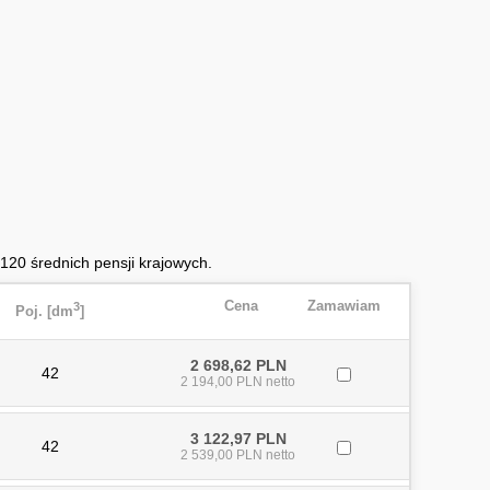
20 średnich pensji krajowych.
Cena
Zamawiam
3
Poj. [dm
]
2 698,62 PLN
42
2 194,00 PLN netto
3 122,97 PLN
42
2 539,00 PLN netto