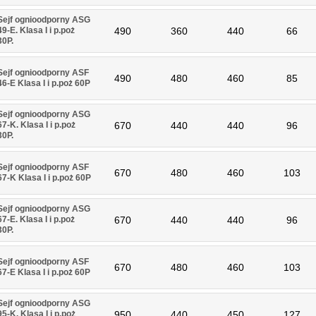
Sejf ognioodporny ASG
49-E. Klasa I i p.poż
490
360
440
66
30P.
Sejf ognioodporny ASF
490
480
460
85
46-E Klasa I i p.poż 60P
Sejf ognioodporny ASG
67-K. Klasa I i p.poż
670
440
440
96
30P.
Sejf ognioodporny ASF
670
480
460
103
67-K Klasa I i p.poż 60P
Sejf ognioodporny ASG
67-E. Klasa I i p.poż
670
440
440
96
30P.
Sejf ognioodporny ASF
670
480
460
103
67-E Klasa I i p.poż 60P
Sejf ognioodporny ASG
95-K. Klasa I i p.poż
950
440
450
127