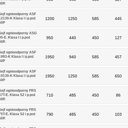
30P.
Sejf ognioodporny ASF
12130-K Klasa I i p.poż
1200
1250
585
445
60P
Sejf ognioodporny ASG
95-E. Klasa I i p.poż
950
440
450
127
30P.
Sejf ognioodporny ASF
1993-K Klasa I i p.poż
1950
940
585
457
60P
Sejf ognioodporny ASF
19130-K Klasa I i p.poż
1950
1250
585
650
60P
Sejf ognioodporny FRS
67T-E. Klasa S2 i p.poż
710
485
450
86
60P.
Sejf ognioodporny FRS
75T-E. Klasa S2 i p.poż
790
485
450
103
60P.