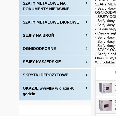
- SEJFY GAB
SZAFY METALOWE NA
SZAFY MET
- Szafy klasy
DOKUMENTY NIEJAWNE
OGNIOODPO
- SEJFY O
- Sejfy klasy
SZAFY METALOWE BIUROWE
- Sejfy klasy
- Lekkie sejf
- Ciężkie sej
SEJFY NA BROŃ
- Sejfy klasy
- Sejfy klasy
- Sejfy klasy
OGNIOODPORNE
- SZAFY O
- Szafy p.poż
OKAZJE wysy
SEJFY KASJERSKIE
W produktach
SKRYTKI DEPOZYTOWE
OKAZJE wysyłka w ciągu 48
godzin.