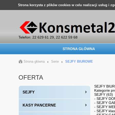
Strona korzysta z plików cookies w celu realizacji usług i z
Telefon: 22 629 61 29, 22 622 59 68
STRONA GŁÓWNA
Strona główna
›
Serie
›
SEJFY BIUROWE
OFERTA
SEJFY BIU
Kategorie p
SEJFY
SEJFY (63)
- SEJFY DOM
- SEJFY GAB
KASY PANCERNE
- SEJFY ME
- SEJFY klas