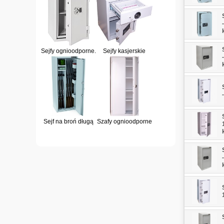
Sejfy ognioodporne.
Sejfy kasjerskie
Sejf na broń długą
Szafy ognioodporne