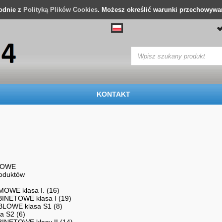
godnie z
Polityką Plików Cookies
. Możesz określić warunki przechowywan
KONTAKT
ROWE
roduktów
OWE klasa I. (16)
INETOWE klasa I (19)
BLOWE klasa S1 (8)
a S2 (6)