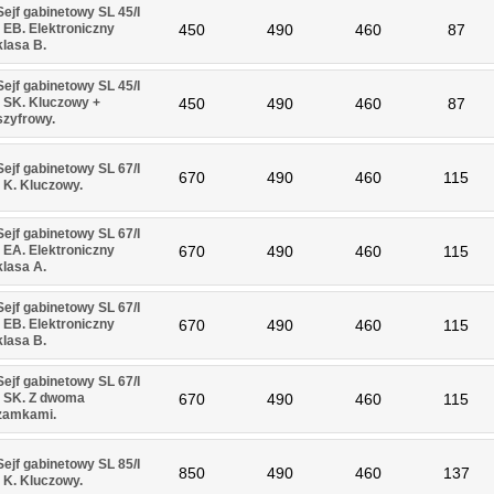
Sejf gabinetowy SL 45/I
- EB. Elektroniczny
450
490
460
87
klasa B.
Sejf gabinetowy SL 45/I
- SK. Kluczowy +
450
490
460
87
szyfrowy.
Sejf gabinetowy SL 67/I
670
490
460
115
- K. Kluczowy.
Sejf gabinetowy SL 67/I
- EA. Elektroniczny
670
490
460
115
klasa A.
Sejf gabinetowy SL 67/I
- EB. Elektroniczny
670
490
460
115
klasa B.
Sejf gabinetowy SL 67/I
- SK. Z dwoma
670
490
460
115
zamkami.
Sejf gabinetowy SL 85/I
850
490
460
137
- K. Kluczowy.