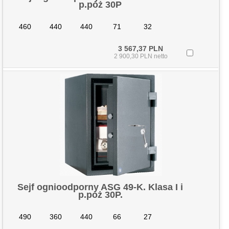
p.poż 30P
460
440
440
71
32
3 567,37 PLN
2 900,30 PLN netto
Sejf ognioodporny ASG 49-K. Klasa I i
p.poż 30P.
490
360
440
66
27