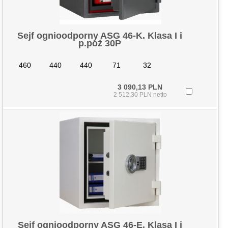
Sejf ognioodporny ASG 46-K. Klasa I i
p.poż 30P
460
440
440
71
32
3 090,13 PLN
2 512,30 PLN netto
Sejf ognioodporny ASG 46-E. Klasa I i