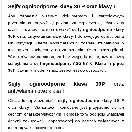
Sejfy ognioodporne klasy 30 P oraz klasy I
Aby zapewnić ważnym dokumentom i wartościowym
przedmiotom najwyższy poziom zabezpieczenia, również w
czasie pożarów - warto rozważyć
sejfy ognioodporne klasy
30P oraz antywłamaniowe klasy I
do swojego domu, biura
lub instytucji
.
Oferta Konsmetal24.pl
została uzupełniona o
taki sprzęt, zachęcamy do zapoznania się ze szczegółami.
Warto również pamiętać, że bez względu na to, czy pojawią
się pytania o
sejf ognioodporny ASG 67-K. Klasa I i p.poż
30P
, czy inny model - nasz zespół jest do dyspozycji.
Sejfy ognioodporne klasa 30P
oraz
antywłamaniowe klasa I
Chcąc lepiej zrozumieć
sejfy
ognioodporne klasy 30 P
oraz klasy I Warszawa
- konieczne jest przyjrzenie się ich
cechom charakterystycznym. Pomoże to w podjęciu właściwej
decyzji zakupowej - dopasowanej do potrzeb związanych z
ochroną wartościowego mienia.