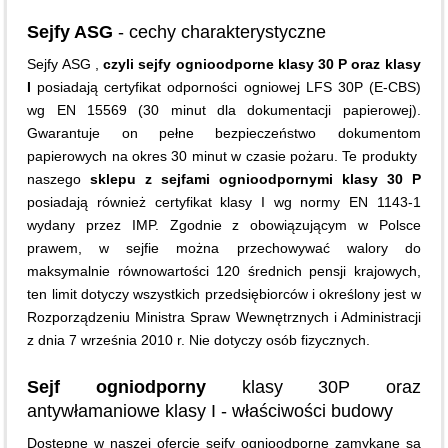
Sejfy ASG
- cechy charakterystyczne
Sejfy ASG ,
czyli sejfy ognioodporne klasy 30 P oraz klasy
I
posiadają certyfikat odporności ogniowej LFS 30P (E-CBS)
wg EN 15569 (30 minut dla dokumentacji papierowej).
Gwarantuje on pełne bezpieczeństwo dokumentom
papierowych na okres 30 minut w czasie pożaru. Te produkty
naszego
sklepu z sejfami ognioodpornymi klasy 30 P
posiadają również certyfikat klasy I wg normy EN 1143-1
wydany przez IMP. Zgodnie z obowiązującym w Polsce
prawem, w sejfie można przechowywać walory do
maksymalnie równowartości 120 średnich pensji krajowych,
ten limit dotyczy wszystkich przedsiębiorców i określony jest w
Rozporządzeniu Ministra Spraw Wewnętrznych i Administracji
z dnia 7 września 2010 r. Nie dotyczy osób fizycznych.
Sejf ogniodporny
klasy 30P oraz
antywłamaniowe klasy I - właściwości budowy
Dostępne w naszej ofercie sejfy ognioodporne zamykane są