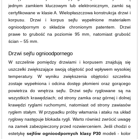
jednym zamkiem kluczowym lub elektronicznym, zamki są
certyfikowane w klasie A. Wielopłaszczowa konstrukcja drzwi i
korpusu. Drzwi i korpus sejfu wypełnione materiałem
ognioodpornym o składzie chronionym patentem. Drzwi
prawe to grubość na poziomie 95 mm, natomiast grubość
ścian – 55 mm.
Drzwi sejfu ognioodpornego
W szczelinie pomiędzy drzwiami i korpusem znajdują się
uszczelki zwiększające swoją objętość pod wpływem wysokiej
temperatury. W wyniku zwiększenia objętości szczelina
zostaje wypełniona i odcina dostęp płomieni oraz gorącego
powietrza do wnętrza sejfu. Drzwi sejfu ryglowane są na
wszystkich krawędziach; od strony zamka oraz górnej i dolnej
krawędzi ryglami ruchomymi, natomiast od strony zawiasów
ryglem stałym. W przypadku próby włamania i ataku na układ
ryglowy następuje blokada rygli. Warto również zwrócić uwagę
na zamek zabezpieczony przed rozwierceniem. Jeśli chodzi o
estetykę
sejfów ognioodpornych klasy P30
modeli - kolor