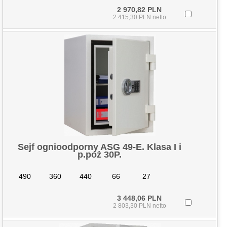
2 970,82 PLN
2 415,30 PLN netto
Sejf ognioodporny ASG 49-E. Klasa I i
p.poż 30P.
490
360
440
66
27
3 448,06 PLN
2 803,30 PLN netto