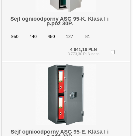
Sejf ognioodporny ASG 95-K. Klasa I i
p.poż 30P.
950
440
450
127
81
4 641,16 PLN
3 773,30 PLN netto
Sejf ognioodporny ASG 95-E. Klasa I i