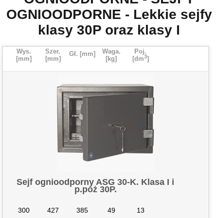
OGNIOODPORNE - Lekkie sejfy
klasy 30P oraz klasy I
Wys.
Szer.
Waga.
Poj.
Gł. [mm
]
3
[mm
]
[mm
]
[kg
]
[dm
]
Cena
Zamawiam
Sejf ognioodporny ASG 30-K. Klasa I i
p.poż 30P.
300
427
385
49
13