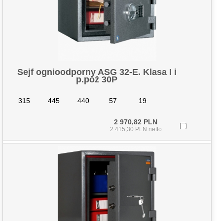
Sejf ognioodporny ASG 32-E. Klasa I i
p.poż 30P
315
445
440
57
19
2 970,82 PLN
2 415,30 PLN netto