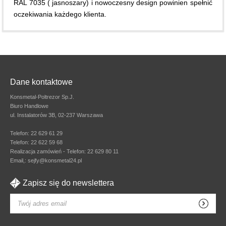
RAL 7035 ( jasnoszary) i nowoczesny design powinien spełnić
oczekiwania każdego klienta.
Dane kontaktowe
Konsmetal-Poltrezor Sp.J.
Biuro Handlowe
ul. Instalatorów 3B, 02-237 Warszawa
Telefon:
22 629 61 29
Telefon:
22 622 59 68
Realizacja zamówień - Telefon:
22 629 80 11
Email,:
sejfy@konsmetal24.pl
Zapisz się do newslettera