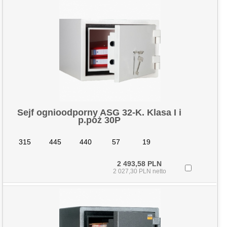
Sejf ognioodporny ASG 32-K. Klasa I i
p.poż 30P
315
445
440
57
19
2 493,58 PLN
2 027,30 PLN netto