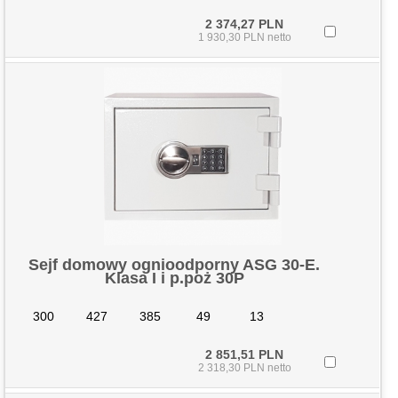
2 374,27 PLN
1 930,30 PLN netto
Sejf domowy ognioodporny ASG 30-E.
Klasa I i p.poż 30P
300
427
385
49
13
2 851,51 PLN
2 318,30 PLN netto