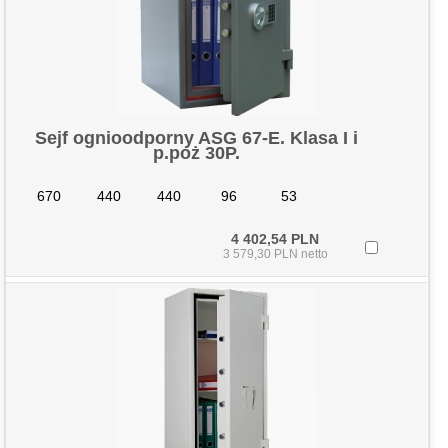
Sejf ognioodporny ASG 67-E. Klasa I i
p.poż 30P.
670
440
440
96
53
4 402,54 PLN
3 579,30 PLN netto