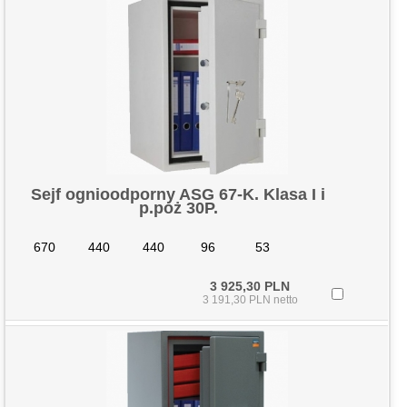
Sejf ognioodporny ASG 67-K. Klasa I i
p.poż 30P.
670
440
440
96
53
3 925,30 PLN
3 191,30 PLN netto