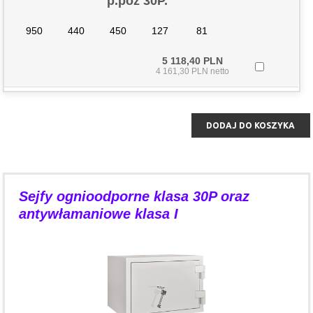
p.poż 30P.
950
440
450
127
81
5 118,40 PLN
4 161,30 PLN netto
DODAJ DO KOSZYKA
Sejfy ognioodporne klasa 30P oraz
antywłamaniowe klasa I