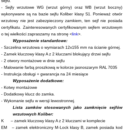
sejfu.
- Sejfy wrzutowe WG (wrzut górny) oraz WB (wrzut boczny)
wykonywane są na bazie sejfu Koliber klasy S1. Ponieważ otwór
wrzutowy nie jest zabezpieczony zamkiem, ten sejf nie posiada
certyfikatu. Zainteresowanych certyfikowanym sejfem wrzutowym
o tej wielkości zapraszamy na stronę <
link
>
.
Wyposażenie standardowe:
- Szczelina wrzutowa o wymiarach 12x155 mm na ścianie górnej.
- Zamek kluczowy klasy A z 2 kluczami blokujący drzwi sejfu
- 2 otwory montażowe w dnie sejfu
- Malowanie farbą proszkową w kolorze jasnoszarym RAL 7035
- Instrukcja obsługi + gwarancja na 24 miesiące
Wyposażenie dodatkowe:
- Kotwy montażowe
- Dodatkowy klucz do zamka.
- Wykonanie sejfu w wersji lewostronnej.
Lista zamków stosowanych jako zamknięcie sejfów
wrzutowych Koliber:
K – zamek kluczowy klasy A z 2 kluczami w komplecie
EM – zamek elektroniczny M-Lock klasy B, zamek posiada kod