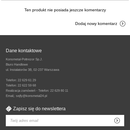
Ten produkt nie posiada jeszcze komentarzy
Dodaj nowy komentarz
Dane kontaktowe
Konsmetal-Poltrezor Sp.J.
Biuro Handlowe
ul. Instalatorów 3B, 02-237 Warszawa
Telefon:
22 629 61 29
Telefon:
22 622 59 68
Realizacja zamówień - Telefon:
22 629 80 11
Email,:
sejfy@konsmetal24.pl
Zapisz się do newslettera