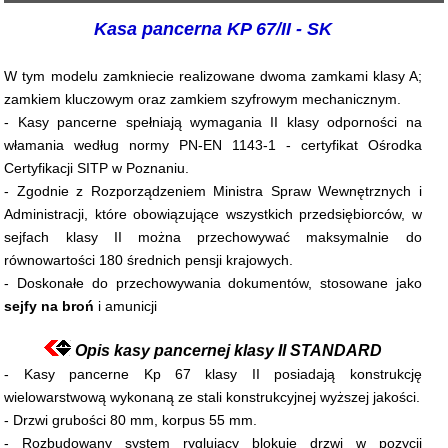
Kasa pancerna KP 67/II - SK
W tym modelu zamkniecie realizowane dwoma zamkami klasy A;
zamkiem kluczowym oraz zamkiem szyfrowym mechanicznym.
- Kasy pancerne spełniają wymagania II klasy odporności na
włamania według normy PN-EN 1143-1 - certyfikat Ośrodka
Certyfikacji SITP w Poznaniu.
- Zgodnie z Rozporządzeniem Ministra Spraw Wewnętrznych i
Administracji, które obowiązujące wszystkich przedsiębiorców, w
sejfach klasy II można przechowywać maksymalnie do
równowartości 180 średnich pensji krajowych.
- Doskonałe do przechowywania dokumentów, stosowane jako
sejfy na broń
i amunicji
Opis kasy pancernej klasy II STANDARD
- Kasy pancerne Kp 67 klasy II posiadają konstrukcję
wielowarstwową wykonaną ze stali konstrukcyjnej wyższej jakości.
- Drzwi grubości 80 mm, korpus 55 mm.
- Rozbudowany system ryglujący blokuje drzwi w pozycji